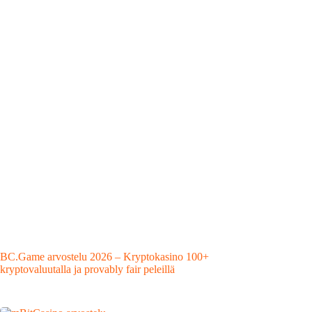
BC.Game arvostelu 2026 – Kryptokasino 100+
kryptovaluutalla ja provably fair peleillä