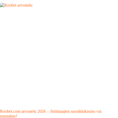
Roobet.com arvostelu 2026 – Striimaajien suosikkikasino vai
muutakin?