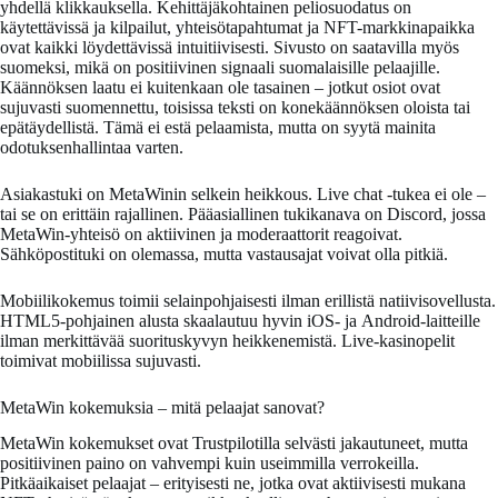
yhdellä klikkauksella. Kehittäjäkohtainen peliosuodatus on
käytettävissä ja kilpailut, yhteisötapahtumat ja NFT-markkinapaikka
ovat kaikki löydettävissä intuitiivisesti. Sivusto on saatavilla myös
suomeksi, mikä on positiivinen signaali suomalaisille pelaajille.
Käännöksen laatu ei kuitenkaan ole tasainen – jotkut osiot ovat
sujuvasti suomennettu, toisissa teksti on konekäännöksen oloista tai
epätäydellistä. Tämä ei estä pelaamista, mutta on syytä mainita
odotuksenhallintaa varten.
Asiakastuki on MetaWinin selkein heikkous. Live chat -tukea ei ole –
tai se on erittäin rajallinen. Pääasiallinen tukikanava on Discord, jossa
MetaWin-yhteisö on aktiivinen ja moderaattorit reagoivat.
Sähköpostituki on olemassa, mutta vastausajat voivat olla pitkiä.
Mobiilikokemus toimii selainpohjaisesti ilman erillistä natiivisovellusta.
HTML5-pohjainen alusta skaalautuu hyvin iOS- ja Android-laitteille
ilman merkittävää suorituskyvyn heikkenemistä. Live-kasinopelit
toimivat mobiilissa sujuvasti.
MetaWin kokemuksia – mitä pelaajat sanovat?
MetaWin kokemukset ovat Trustpilotilla selvästi jakautuneet, mutta
positiivinen paino on vahvempi kuin useimmilla verrokeilla.
Pitkäaikaiset pelaajat – erityisesti ne, jotka ovat aktiivisesti mukana