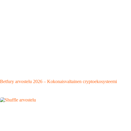
Betfury arvostelu 2026 – Kokonaisvaltainen cryptoekosysteemi