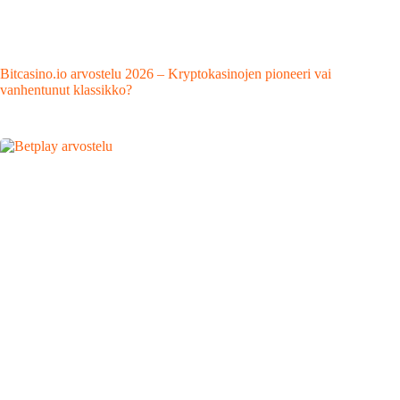
Bitcasino.io arvostelu 2026 – Kryptokasinojen pioneeri vai
vanhentunut klassikko?