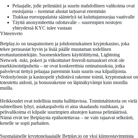
Pelaajalle, jolle pelimäärä ja suurin mahdollinen valikoima ovat
ensisijaisia – isommat alustat tarjoavat enemmän
Tiukkaa eurooppalaista sääntelyä tai kuluttajansuojaa vaativalle
Täyttä anonymiteettia odottavalle – suurempien nostojen
yhteydessä KYC tulee vastaan
Yhteenveto
Betplay.io on tasapainoinen ja johdonmukainen kryptokasino, joka
tekee perusasiat hyvin ja lisää päälle muutaman todellisen
erottautumistekijän. Suomenkielinen käyttöliittymä, Lightning
Network -tuki, pokeri ja viikoittaiset freeroll-turnaukset eivät ole
markkinointipuheita – ne ovat konkreettisia ominaisuuksia, jotka
palvelevat tiettyä pelaajaa paremmin kuin suurin osa kilpailijoista.
Vedonlyönnin ja kasinopelit yhdistävä rakenne toimii, kryptomaksut on
toteutettu aidosti, ja bonusrakenne on läpinäkyvämpi kuin monilla
muilla.
Heikkoudet ovat todellisia mutta hallittavissa. Toimintahistoria on vielä
suhteellisen lyhyt, asiakaspalvelu ei aina skaalaudu ruuhkaan, ja
pelivalikoima ei kilpaile suurimpien alustojen kanssa pelimäärissä.
Nämä eivät tee Betplaysta epäluotettavaa – ne vain rajaavat selkeästi,
kenelle se sopii parhaiten.
Suomalaiselle kryptopelaaajalle Betplay.io on yksi kiinnostavimmista