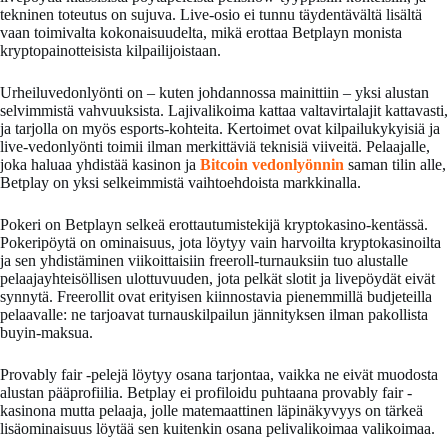
tekninen toteutus on sujuva. Live-osio ei tunnu täydentävältä lisältä
vaan toimivalta kokonaisuudelta, mikä erottaa Betplayn monista
kryptopainotteisista kilpailijoistaan.
Urheiluvedonlyönti on – kuten johdannossa mainittiin – yksi alustan
selvimmistä vahvuuksista. Lajivalikoima kattaa valtavirtalajit kattavasti,
ja tarjolla on myös esports-kohteita. Kertoimet ovat kilpailukykyisiä ja
live-vedonlyönti toimii ilman merkittäviä teknisiä viiveitä. Pelaajalle,
joka haluaa yhdistää kasinon ja
Bitcoin vedonlyönnin
saman tilin alle,
Betplay on yksi selkeimmistä vaihtoehdoista markkinalla.
Pokeri on Betplayn selkeä erottautumistekijä kryptokasino-kentässä.
Pokeripöytä on ominaisuus, jota löytyy vain harvoilta kryptokasinoilta
ja sen yhdistäminen viikoittaisiin freeroll-turnauksiin tuo alustalle
pelaajayhteisöllisen ulottuvuuden, jota pelkät slotit ja livepöydät eivät
synnytä. Freerollit ovat erityisen kiinnostavia pienemmillä budjeteilla
pelaavalle: ne tarjoavat turnauskilpailun jännityksen ilman pakollista
buyin-maksua.
Provably fair -pelejä löytyy osana tarjontaa, vaikka ne eivät muodosta
alustan pääprofiilia. Betplay ei profiloidu puhtaana provably fair -
kasinona mutta pelaaja, jolle matemaattinen läpinäkyvyys on tärkeä
lisäominaisuus löytää sen kuitenkin osana pelivalikoimaa valikoimaa.