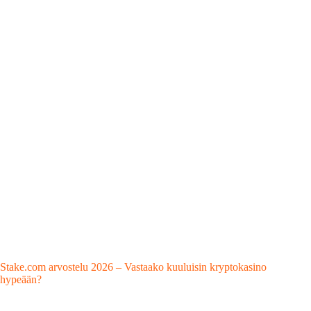
Stake.com arvostelu 2026 – Vastaako kuuluisin kryptokasino
hypeään?