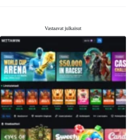
Vastaavat julkaisut