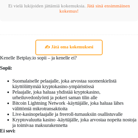
Ei vielä lukijoiden jättämiä kokemuksia.
Jätä sinä ensimmäinen
kokemus!
✍ Jätä oma kokemuksesi
Kenelle Betplay.io sopii – ja kenelle ei?
Sopii:
Suomalaiselle pelaajalle, joka arvostaa suomenkielistä
käyttöliittymää kryptokasino-ympäristössä
Pelaajalle, joka haluaa yhdistää kryptokasino,
urheiluvedonlyönti ja pokeri saman tilin alle
Bitcoin Lightning Network -käyttäjälle, joka haluaa lähes
välittömiä mikrotransaktioita
Live-kasinopelaajalle ja freeroll-turnauksiin osallistuvalle
Kryptovaluutta kasino -käyttäjälle, joka arvostaa nopeita nostoja
ja toimivaa maksurakennetta
Ei sovi: