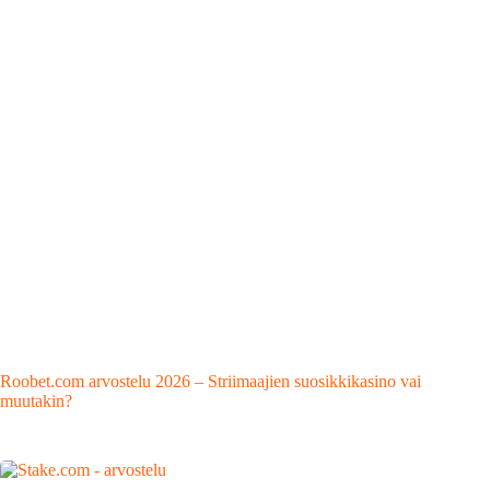
Roobet.com arvostelu 2026 – Striimaajien suosikkikasino vai
muutakin?