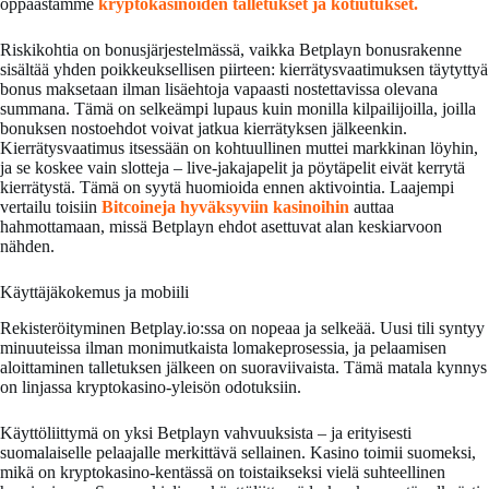
oppaastamme
kryptokasinoiden talletukset ja kotiutukset.
Riskikohtia on bonusjärjestelmässä, vaikka Betplayn bonusrakenne
sisältää yhden poikkeuksellisen piirteen: kierrätysvaatimuksen täytyttyä
bonus maksetaan ilman lisäehtoja vapaasti nostettavissa olevana
summana. Tämä on selkeämpi lupaus kuin monilla kilpailijoilla, joilla
bonuksen nostoehdot voivat jatkua kierrätyksen jälkeenkin.
Kierrätysvaatimus itsessään on kohtuullinen muttei markkinan löyhin,
ja se koskee vain slotteja – live-jakajapelit ja pöytäpelit eivät kerrytä
kierrätystä. Tämä on syytä huomioida ennen aktivointia. Laajempi
vertailu toisiin
Bitcoineja hyväksyviin kasinoihin
auttaa
hahmottamaan, missä Betplayn ehdot asettuvat alan keskiarvoon
nähden.
Käyttäjäkokemus ja mobiili
Rekisteröityminen Betplay.io:ssa on nopeaa ja selkeää. Uusi tili syntyy
minuuteissa ilman monimutkaista lomakeprosessia, ja pelaamisen
aloittaminen talletuksen jälkeen on suoraviivaista. Tämä matala kynnys
on linjassa kryptokasino-yleisön odotuksiin.
Käyttöliittymä on yksi Betplayn vahvuuksista – ja erityisesti
suomalaiselle pelaajalle merkittävä sellainen. Kasino toimii suomeksi,
mikä on kryptokasino-kentässä on toistaikseksi vielä suhteellinen