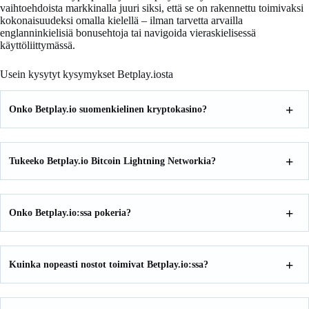
vaihtoehdoista markkinalla juuri siksi, että se on rakennettu toimivaksi
kokonaisuudeksi omalla kielellä – ilman tarvetta arvailla
englanninkielisiä bonusehtoja tai navigoida vieraskielisessä
käyttöliittymässä.
Usein kysytyt kysymykset Betplay.iosta
Onko Betplay.io suomenkielinen kryptokasino?
Tukeeko Betplay.io Bitcoin Lightning Networkia?
Onko Betplay.io:ssa pokeria?
Kuinka nopeasti nostot toimivat Betplay.io:ssa?