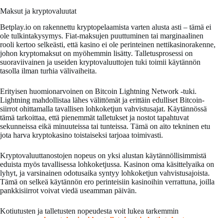
Maksut ja kryptovaluutat
Betplay.io on rakennettu kryptopelaamista varten alusta asti – tämä ei
ole tulkintakysymys. Fiat-maksujen puuttuminen tai marginaalinen
rooli kertoo selkeästi, että kasino ei ole perinteinen nettikasinorakenne,
johon kryptomaksut on myöhemmin lisätty. Talletusprosessi on
suoraviivainen ja useiden kryptovaluuttojen tuki toimii käytännön
tasolla ilman turhia välivaiheita.
Erityisen huomionarvoinen on Bitcoin Lightning Network -tuki.
Lightning mahdollistaa lähes välittömät ja erittäin edulliset Bitcoin-
siirrot ohittamalla tavallisen lohkoketjun vahvistusajat. Käytännössä
tämä tarkoittaa, että pienemmät talletukset ja nostot tapahtuvat
sekunneissa eikä minuuteissa tai tunteissa. Tämä on aito tekninen etu
jota harva kryptokasino toistaiseksi tarjoaa toimivasti.
Kryptovaluuttanostojen nopeus on yksi alustan käytännöllisimmistä
eduista myös tavallisessa lohkoketjussa. Kasinon oma käsittelyaika on
lyhyt, ja varsinainen odotusaika syntyy lohkoketjun vahvistusajoista.
Tämä on selkeä käytännön ero perinteisiin kasinoihin verrattuna, joilla
pankkisiirrot voivat viedä useamman päivän.
Kotiutusten ja talletusten nopeudesta voit lukea tarkemmin