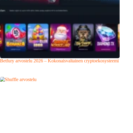
Betfury arvostelu 2026 – Kokonaisvaltainen cryptoekosysteemi