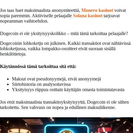
Jos taas haet maksimaalista anonymiteettiä,
Monero kasinot
voivat
sopia paremmin. Aktiiviselle pelaajalle
Solana kasinot
tarjoavat
nopeamman vaihtoehdon.
Dogecoin ei ole yksityisyyskolikko – mitä tämä tarkoittaa pelaajalle?
Dogecoinin lohkoketju on julkinen. Kaikki transaktiot ovat nähtävissä
lohkoketjussa, vaikka lompakko-osoitteet eivät suoraan sisällä
henkilötietoja.
Käytännössä tämä tarkoittaa sitä että:
Maksut ovat pseudonyymejä, eivät anonyymejä
Siirtohistoria on analysoitavissa
Yksityisyys riippuu osittain käyttäjän omasta toimintatavasta
Jos etsit maksimaalista transaktioyksityisyyttä, Dogecoin ei ole siihen
tarkoitettu. Sen vahvuus on nopea ja edullinen maksuliikenne.