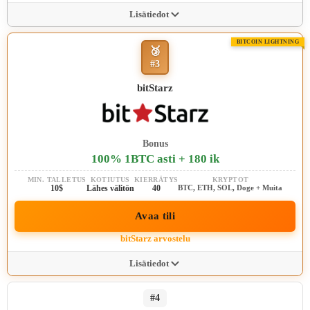
Lisätiedot
BITCOIN LIGHTNING
#3
bitStarz
Bonus
100% 1BTC asti + 180 ik
MIN. TALLETUS
KOTIUTUS
KIERRÄTYS
KRYPTOT
10$
Lähes välitön
40
BTC, ETH, SOL, Doge + Muita
Avaa tili
bitStarz arvostelu
Lisätiedot
#4