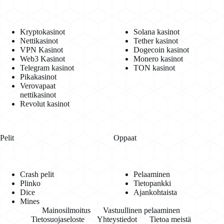
Kryptokasinot
Solana kasinot
Nettikasinot
Tether kasinot
VPN Kasinot
Dogecoin kasinot
Web3 Kasinot
Monero kasinot
Telegram kasinot
TON kasinot
Pikakasinot
Verovapaat
nettikasinot
Revolut kasinot
Pelit
Oppaat
Crash pelit
Pelaaminen
Plinko
Tietopankki
Dice
Ajankohtaista
Mines
Mainosilmoitus
Vastuullinen pelaaminen
Tietosuojaseloste
Yhteystiedot
Tietoa meistä