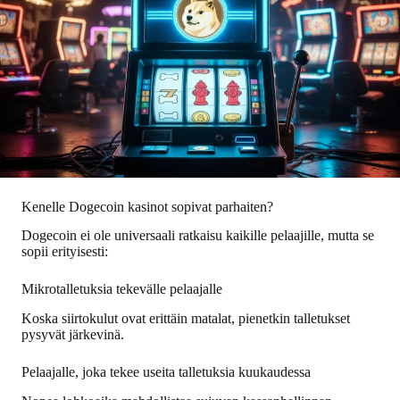
Kenelle Dogecoin kasinot sopivat parhaiten?
Dogecoin ei ole universaali ratkaisu kaikille pelaajille, mutta se
sopii erityisesti:
Mikrotalletuksia tekevälle pelaajalle
Koska siirtokulut ovat erittäin matalat, pienetkin talletukset
pysyvät järkevinä.
Pelaajalle, joka tekee useita talletuksia kuukaudessa