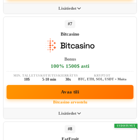
Lisätiedot
#7
Bitcasino
Bonus
100% 1500$ asti
MIN. TALLETUS
KOTIUTUS
KIERRÄTYS
KRYPTOT
10$
5-10 min
30x
BTC, ETH, SOL, USDT + Muita
Avaa tili
Bitcasino arvostelu
Lisätiedot
UUDISTUNUT
#8
FatFruit