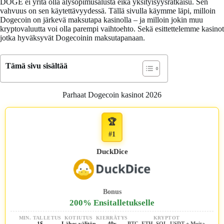
DOGE ei yritä olla älysopimusalusta eikä yksityisyysratkaisu. Sen
vahvuus on sen käytettävyydessä. Tällä sivulla käymme läpi, milloin
Dogecoin on järkevä maksutapa kasinolla – ja milloin jokin muu
kryptovaluutta voi olla parempi vaihtoehto. Sekä esittettelemme kasinot
jotka hyväksyvät Dogecoinin maksutapanaan.
Tämä sivu sisältää
Parhaat Dogecoin kasinot 2026
#1
DuckDice
Bonus
200% Ensitalletukselle
MIN. TALLETUS
KOTIUTUS
KIERRÄTYS
KRYPTOT
BTC, ETH, SOL, USDT + Muita