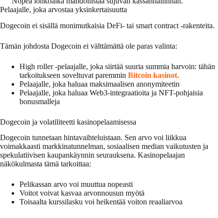
Nopea lohkoaika mahdollistaa sujuvan kassanhallinnan.
Pelaajalle, joka arvostaa yksinkertaisuutta
Dogecoin ei sisällä monimutkaisia DeFi- tai smart contract -rakenteita.
Tämän johdosta Dogecoin ei välttämättä ole paras valinta:
High roller -pelaajalle, joka siirtää suuria summia harvoin: tähän
tarkoitukseen soveltuvat paremmin
Bitcoin kasinot.
Pelaajalle, joka haluaa maksimaalisen anonymiteetin
Pelaajalle, joka haluaa Web3-integraatioita ja NFT-pohjaisia
bonusmalleja
Dogecoin ja volatiliteetti kasinopelaamisessa
Dogecoin tunnetaan hintavaihteluistaan. Sen arvo voi liikkua
voimakkaasti markkinatunnelman, sosiaalisen median vaikutusten ja
spekulatiivisen kaupankäynnin seurauksena. Kasinopelaajan
näkökulmasta tämä tarkoittaa:
Pelikassan arvo voi muuttua nopeasti
Voitot voivat kasvaa arvonnousun myötä
Toisaalta kurssilasku voi heikentää voiton reaaliarvoa