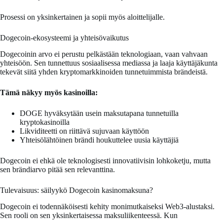
Prosessi on yksinkertainen ja sopii myös aloittelijalle.
Dogecoin-ekosysteemi ja yhteisövaikutus
Dogecoinin arvo ei perustu pelkästään teknologiaan, vaan vahvaan
yhteisöön. Sen tunnettuus sosiaalisessa mediassa ja laaja käyttäjäkunta
tekevät siitä yhden kryptomarkkinoiden tunnetuimmista brändeistä.
Tämä näkyy myös kasinoilla:
DOGE hyväksytään usein maksutapana tunnetuilla
kryptokasinoilla
Likviditeetti on riittävä sujuvaan käyttöön
Yhteisölähtöinen brändi houkuttelee uusia käyttäjiä
Dogecoin ei ehkä ole teknologisesti innovatiivisin lohkoketju, mutta
sen brändiarvo pitää sen relevanttina.
Tulevaisuus: säilyykö Dogecoin kasinomaksuna?
Dogecoin ei todennäköisesti kehity monimutkaiseksi Web3-alustaksi.
Sen rooli on sen yksinkertaisessa maksuliikenteessä. Kun