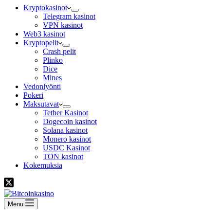
Kryptokasinot
Telegram kasinot
VPN kasinot
Web3 kasinot
Kryptopelit
Crash pelit
Plinko
Dice
Mines
Vedonlyönti
Pokeri
Maksutavat
Tether Kasinot
Dogecoin kasinot
Solana kasinot
Monero kasinot
USDC Kasinot
TON kasinot
Kokemuksia
Menu