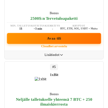
Bonus
2500$:n Tervetuloapaketti
MIN. TALLETUS
KOTIUTUS
KIERRÄTYS
KRYPTOT
1$
~3 min
-
BTC, ETH, SOL, USDT + Muita
Avaa tili
Cloudbet arvostelu
Lisätiedot
#5
1xBit
Bonus
Neljälle talletukselle yhteensä 7 BTC + 250
ilmaiskierrosta