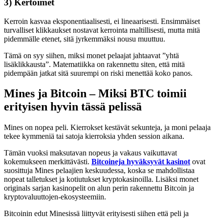
3) Kertoimet
Kerroin kasvaa eksponentiaalisesti, ei lineaarisesti. Ensimmäiset
turvalliset klikkaukset nostavat kerrointa maltillisesti, mutta mitä
pidemmälle etenet, sitä jyrkemmäksi nousu muuttuu.
Tämä on syy siihen, miksi monet pelaajat jahtaavat ”yhtä
lisäklikkausta”. Matematiikka on rakennettu siten, että mitä
pidempään jatkat sitä suurempi on riski menettää koko panos.
Mines ja Bitcoin – Miksi BTC toimii
erityisen hyvin tässä pelissä
Mines on nopea peli. Kierrokset kestävät sekunteja, ja moni pelaaja
tekee kymmeniä tai satoja kierroksia yhden session aikana.
Tämän vuoksi maksutavan nopeus ja vakaus vaikuttavat
kokemukseen merkittävästi.
Bitcoineja hyväksyvät kasinot
ovat
suosittuja Mines pelaajien keskuudessa, koska se mahdollistaa
nopeat talletukset ja kotiutukset kryptokasinoilla. Lisäksi monet
originals sarjan kasinopelit on alun perin rakennettu Bitcoin ja
kryptovaluuttojen-ekosysteemiin.
Bitcoinin edut Minesissä liittyvät erityisesti siihen että peli ja