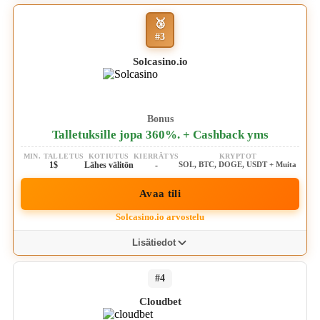
#3
Solcasino.io
Bonus
Talletuksille jopa 360%. + Cashback yms
MIN. TALLETUS
KOTIUTUS
KIERRÄTYS
KRYPTOT
1$
Lähes välitön
-
SOL, BTC, DOGE, USDT + Muita
Avaa tili
Solcasino.io arvostelu
Lisätiedot
#4
Cloudbet