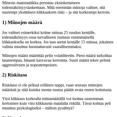
Minesin matematiikka perustuu yksinkertaiseen
todennäköisyyslaskentaan. Mitä enemmän miinoja valitset, sitä
suurempi yksittäisen klikkauksen riski – ja sitä korkeampi kerroin.
1) Miinojen määrä
Jos valitset esimerkiksi kolme miinaa 25 ruudun kentälle,
todennäköisyys osua turvalliseen ruutuun ensimmäisellä
klikkauksella on korkea. Jos taas asetat kentälle 15 miinaa, jokainen
valinta muuttuu huomattavasti vaarallisemmaksi.
Miinojen määrä määrittää pelin volatiliteetin. Pieni määrä tarkoittaa
tasaisempaa, hitaasti kasvavaa kerrointa. Suuri määrä tekee pelistä
aggressiivisen ja nopeatempoisen.
2) Riskitaso
Riskitaso ei ole pelissä erillinen nappi, vaan seuraus miinojen
määrästä ja siitä kuinka monta ruutua päätät avata ennen kotiutusta.
Yksi klikkaus korkealla miinamäärällä voi tuottaa suuremman
kertoimen kuin viisi klikkausta matalalla riskillä. Tässä kohtaa peli
muuttuu psykologiseksi – milloin pysähtyä?