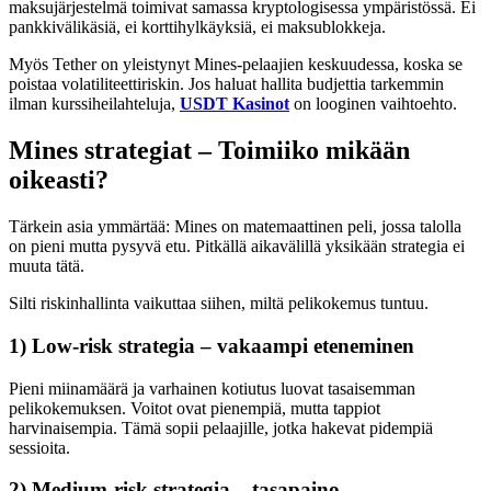
maksujärjestelmä toimivat samassa kryptologisessa ympäristössä. Ei
pankkivälikäsiä, ei korttihylkäyksiä, ei maksublokkeja.
Myös Tether on yleistynyt Mines-pelaajien keskuudessa, koska se
poistaa volatiliteettiriskin. Jos haluat hallita budjettia tarkemmin
ilman kurssiheilahteluja,
USDT Kasinot
on looginen vaihtoehto.
Mines strategiat – Toimiiko mikään
oikeasti?
Tärkein asia ymmärtää: Mines on matemaattinen peli, jossa talolla
on pieni mutta pysyvä etu. Pitkällä aikavälillä yksikään strategia ei
muuta tätä.
Silti riskinhallinta vaikuttaa siihen, miltä pelikokemus tuntuu.
1) Low-risk strategia – vakaampi eteneminen
Pieni miinamäärä ja varhainen kotiutus luovat tasaisemman
pelikokemuksen. Voitot ovat pienempiä, mutta tappiot
harvinaisempia. Tämä sopii pelaajille, jotka hakevat pidempiä
sessioita.
2) Medium-risk strategia – tasapaino