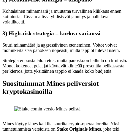
Kohtalainen miinamäärä ja muutama turvallinen klikkaus ennen
kotiutusta. Tässä mallissa yhdistyvät jännitys ja hallittava
volatiliteetti.
3) High-risk strategia – korkea varianssi
Suuri miinamäärä ja aggressiivinen eteneminen. Voitot voivat
moninkertaistaa panoksen nopeasti, mutta tappiot tulevat usein.
Strategia ei poista talon etua, mutta panoskoon hallinta on kriittistä.
Monet kokeneet pelaajat käyttävät kiinteää prosenttia pelikassasta
per kierros, jotta yksittäinen tappio ei kaada koko budjettia.
Suosituimmat Mines peliversiot
kryptokasinoilla
Mines löytyy lähes kaikilta suurilta crypto-operaattoreilta. Yksi
tunnetuimmista versioista on
Stake Originals Mines
, joka teki