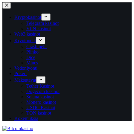
Skip
to
content
Kryptokasinot
Telegram kasinot
VPN kasinot
Web3 kasinot
Kryptopelit
Crash pelit
Plinko
Dice
Mines
Vedonlyönti
Pokeri
Maksutavat
Tether Kasinot
Dogecoin kasinot
Solana kasinot
Monero kasinot
USDC Kasinot
TON kasinot
Kokemuksia