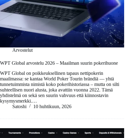
Arvostelut
WPT Global arvostelu 2026 – Maailman suurin pokerihuone
WPT Global on poikkeuksellinen tapaus nettipokerin
maailmassa: se kantaa World Poker Tourin brändiä — yhtä
tunnetuimmista nimistä koko pokerihistoriassa – mutta on silti
suhteellisen nuori alusta, joka avattiin vuonna 2022. Tämä
yhdistelmä on sekä sen suurin vahvuus että kiinnostavin
kysymysmerkki.…
Satoshi
10 huhtikuun, 2026