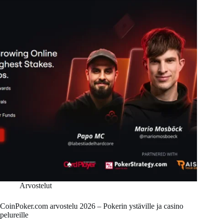
Arvostelut
CoinPoker.com arvostelu 2026 – Pokerin ystäville ja casino
pelureille