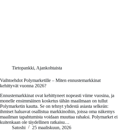
Tietopankki
,
Ajankohtaista
Vaihtoehdot Polymarketille – Miten ennustemarkkinat
kehittyvät vuonna 2026?
Ennustemarkkinat ovat kehittyneet nopeasti viime vuosina, ja
monelle ensimmäinen kosketus tähän maailmaan on tullut
Polymarketin kautta. Se on tehnyt yhdestä asiasta selkeän:
ihmiset haluavat osallistua markkinoihin, joissa oma näkemys
maailman tapahtumista voidaan muuttaa rahaksi. Polymarket ei
kuitenkaan ole täydellinen ratkaisu…
Satoshi
25 maaliskuun, 2026