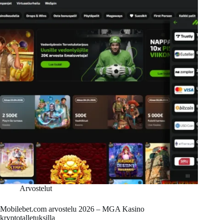
Arvostelut
Mobilebet.com arvostelu 2026 – MGA Kasino
kryptotalletuksilla