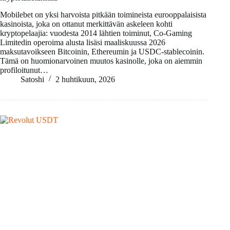
Mobilebet on yksi harvoista pitkään toimineista eurooppalaisista
kasinoista, joka on ottanut merkittävän askeleen kohti
kryptopelaajia: vuodesta 2014 lähtien toiminut, Co-Gaming
Limitedin operoima alusta lisäsi maaliskuussa 2026
maksutavoikseen Bitcoinin, Ethereumin ja USDC-stablecoinin.
Tämä on huomionarvoinen muutos kasinolle, joka on aiemmin
profiloitunut…
Satoshi
2 huhtikuun, 2026