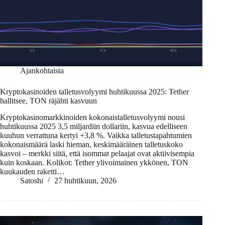
Ajankohtaista
Kryptokasinoiden talletus­volyymi huhtikuussa 2025: Tether
hallitsee, TON räjähti kasvuun
Kryptokasino­markkinoiden kokonais­talletus­volyymi nousi
huhtikuussa 2025 3,5 miljardiin dollariin, kasvua edelliseen
kuuhun verrattuna kertyi +3,8 %. Vaikka talletus­tapahtumien
kokonaismäärä laski hieman, keskimääräinen talletuskoko
kasvoi – merkki siitä, että isommat pelaajat ovat aktiivisempia
kuin koskaan. Kolikot: Tether ylivoimainen ykkönen, TON
kuukauden raketti…
Satoshi
27 huhtikuun, 2026