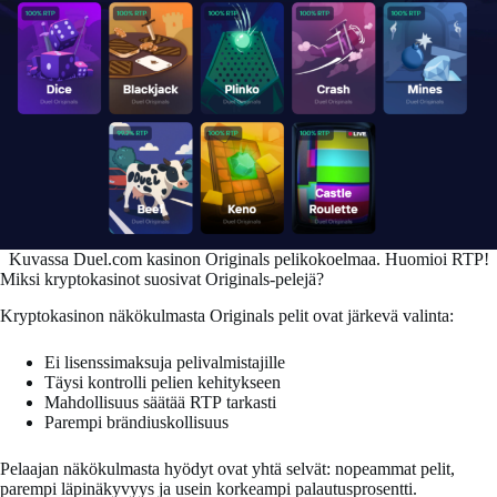
Kuvassa Duel.com kasinon Originals pelikokoelmaa. Huomioi RTP!
Miksi kryptokasinot suosivat Originals-pelejä?
Kryptokasinon näkökulmasta Originals pelit ovat järkevä valinta:
Ei lisenssimaksuja pelivalmistajille
Täysi kontrolli pelien kehitykseen
Mahdollisuus säätää RTP tarkasti
Parempi brändiuskollisuus
Pelaajan näkökulmasta hyödyt ovat yhtä selvät: nopeammat pelit,
parempi läpinäkyvyys ja usein korkeampi palautusprosentti.