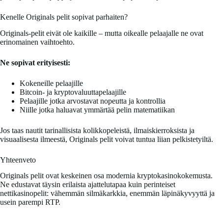
Kenelle Originals pelit sopivat parhaiten?
Originals-pelit eivät ole kaikille – mutta oikealle pelaajalle ne ovat
erinomainen vaihtoehto.
Ne sopivat erityisesti:
Kokeneille pelaajille
Bitcoin- ja kryptovaluuttapelaajille
Pelaajille jotka arvostavat nopeutta ja kontrollia
Niille jotka haluavat ymmärtää pelin matematiikan
Jos taas nautit tarinallisista kolikkopeleistä, ilmaiskierroksista ja
visuaalisesta ilmeestä, Originals pelit voivat tuntua liian pelkistetyiltä.
Yhteenveto
Originals pelit ovat keskeinen osa modernia kryptokasinokokemusta.
Ne edustavat täysin erilaista ajattelutapaa kuin perinteiset
nettikasinopelit: vähemmän silmäkarkkia, enemmän läpinäkyvyyttä ja
usein parempi RTP.