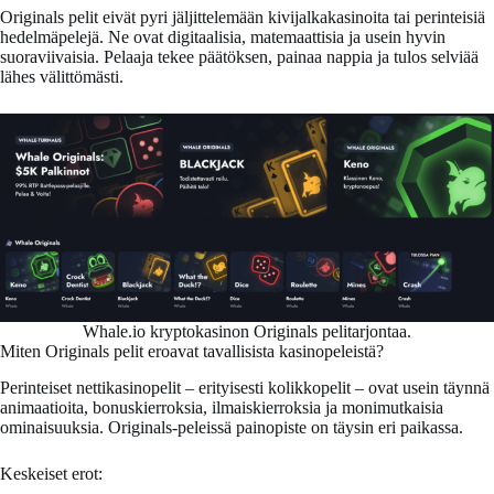
Originals pelit eivät pyri jäljittelemään kivijalkakasinoita tai perinteisiä
hedelmäpelejä. Ne ovat digitaalisia, matemaattisia ja usein hyvin
suoraviivaisia. Pelaaja tekee päätöksen, painaa nappia ja tulos selviää
lähes välittömästi.
Whale.io kryptokasinon Originals pelitarjontaa.
Miten Originals pelit eroavat tavallisista kasinopeleistä?
Perinteiset nettikasinopelit – erityisesti kolikkopelit – ovat usein täynnä
animaatioita, bonuskierroksia, ilmaiskierroksia ja monimutkaisia
ominaisuuksia. Originals-peleissä painopiste on täysin eri paikassa.
Keskeiset erot: