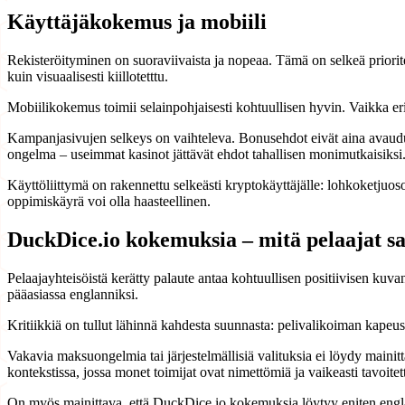
Käyttäjäkokemus ja mobiili
Rekisteröityminen on suoraviivaista ja nopeaa. Tämä on selkeä priorit
kuin visuaalisesti kiillotetttu.
Mobiilikokemus toimii selainpohjaisesti kohtuullisen hyvin. Vaikka eri
Kampanjasivujen selkeys on vaihteleva. Bonusehdot eivät aina avaudu 
ongelma – useimmat kasinot jättävät ehdot tahallisen monimutkaisiksi
Käyttöliittymä on rakennettu selkeästi kryptokäyttäjälle: lohkoketjuosoi
oppimiskäyrä voi olla haasteellinen.
DuckDice.io kokemuksia – mitä pelaajat s
Pelaajayhteisöistä kerätty palaute antaa kohtuullisen positiivisen kuva
pääasiassa englanniksi.
Kritiikkiä on tullut lähinnä kahdesta suunnasta: pelivalikoiman kapeu
Vakavia maksuongelmia tai järjestelmällisiä valituksia ei löydy maini
kontekstissa, jossa monet toimijat ovat nimettömiä ja vaikeasti tavoit
On myös mainittava, että DuckDice.io kokemuksia löytyy eniten englannin