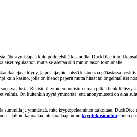
sta lähestymistapaa kuin perinteisillä kasinoilla. DuckDice toimii kansa
alaiset regulaatiot, mutta se asettaa silti minimitason toiminnalle.
ndaaleja ei löydy, ja pelaajayhteisöissä kasino saa pääasiassa positiiv
i kuin kasino, jolla on hienot paperit mutta hitaat tai ongelmalliset nos
osiva alusta. Rekisteröityminen onnistuu ilman pitkiä henkilöllisyystar
 valmis. On kuitenkin syytä ymmärtää, että anonymiteetti on aina suhtee
isilla summilla ja ymmärtää, mitä kryptopelaaminen tarkoittaa, DuckDice 
oinen – tällöin kannattaa tutustua laajemmin
kryptokasinoihin
ennen pää