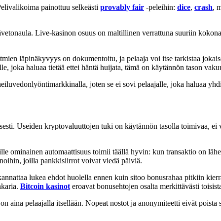
Pelivalikoima painottuu selkeästi
provably fair
-peleihin:
dice
,
crash
, 
tonaula. Live-kasinon osuus on maltillinen verrattuna suuriin kokonaisk
itmien läpinäkyvyys on dokumentoitu, ja pelaaja voi itse tarkistaa jokai
alle, joka haluaa tietää ettei häntä huijata, tämä on käytännön tason vaku
heiluvedonlyöntimarkkinalla, joten se ei sovi pelaajalle, joka haluaa yh
esti. Useiden kryptovaluuttojen tuki on käytännön tasolla toimivaa, ei 
e ominainen automaattisuus toimii täällä hyvin: kun transaktio on läh
oihin, joilla pankkisiirrot voivat viedä päiviä.
kannattaa lukea ehdot huolella ennen kuin sitoo bonusrahaa pitkiin kier
nkaria.
Bitcoin kasinot
eroavat bonusehtojen osalta merkittävästi toisista
ina pelaajalla itsellään. Nopeat nostot ja anonymiteetti eivät poista sit