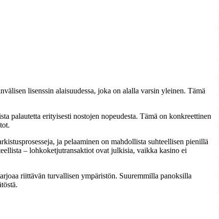
invälisen lisenssin alaisuudessa, joka on alalla varsin yleinen. Tämä
ista palautetta erityisesti nostojen nopeudesta. Tämä on konkreettinen
tot.
kistusprosesseja, ja pelaaminen on mahdollista suhteellisen pienillä
llista – lohkoketjutransaktiot ovat julkisia, vaikka kasino ei
tarjoaa riittävän turvallisen ympäristön. Suuremmilla panoksilla
töstä.