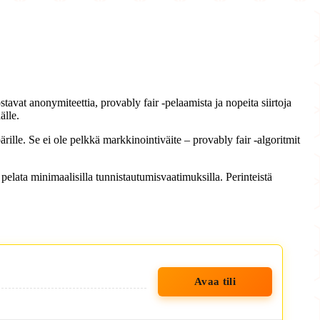
stavat anonymiteettia, provably fair -pelaamista ja nopeita siirtoja
älle.
le. Se ei ole pelkkä markkinointiväite – provably fair -algoritmit
pelata minimaalisilla tunnistautumisvaatimuksilla. Perinteistä
Avaa tili