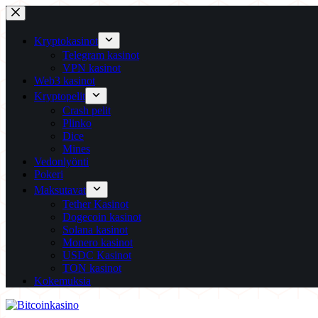
Skip
to
content
Kryptokasinot
Telegram kasinot
VPN kasinot
Web3 kasinot
Kryptopelit
Crash pelit
Plinko
Dice
Mines
Vedonlyönti
Pokeri
Maksutavat
Tether Kasinot
Dogecoin kasinot
Solana kasinot
Monero kasinot
USDC Kasinot
TON kasinot
Kokemuksia