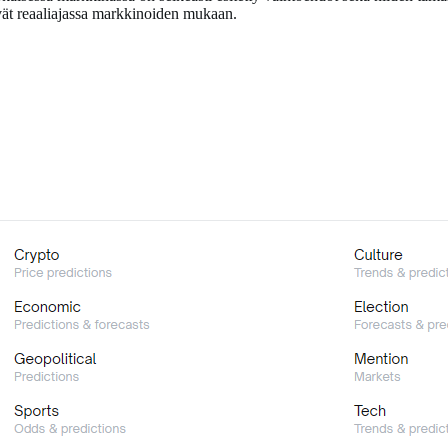
vät reaaliajassa markkinoiden mukaan.