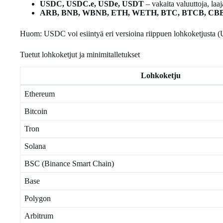
USDC, USDC.e, USDe, USDT
– vakaita valuuttoja, laaja
ARB, BNB, WBNB, ETH, WETH, BTC, BTCB, CBB
Huom: USDC voi esiintyä eri versioina riippuen lohkoketjust
Tuetut lohkoketjut ja minimitalletukset
Lohkoketju
Ethereum
Bitcoin
Tron
Solana
BSC (Binance Smart Chain)
Base
Polygon
Arbitrum