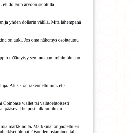
eli dollarin arvoon sidotulla
an ja yhden dollarin välillä. Mitä lähempänä
kina on auki. Jos oma näkemys osoittautuu
appio määräytyy sen mukaan, mihin hintaan
tuja. Alusta on rakennettu niin, että
 Coinbase wallet tai vaihtoehtoisesti
jat pääsevät helposti alkuun ilman
oimia markkinoita. Markkinat on jaoteltu eri
mänhetkiset hinnat. Osuuden ostaminen tai