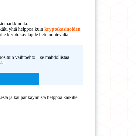
stemarkkinoita.
kälti yhtä helppoa kuin
kryptokasinoiden
e kryptokäyttäjille heti luontevalta.
osituin vaihtoehto – se mahdollistaa
sia.
sesta ja kaupankäynnistä helppoa kaikille