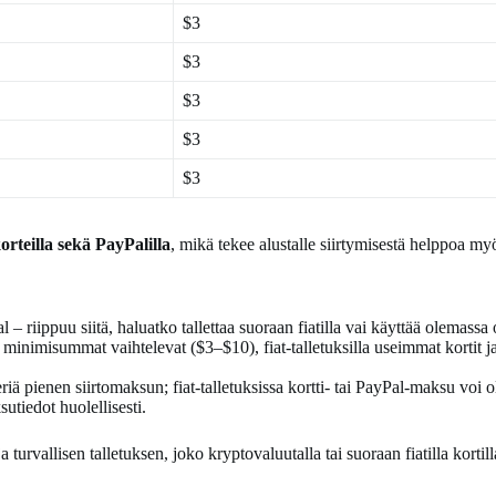
$3
$3
$3
$3
$3
orteilla sekä PayPalilla
, mikä tekee alustalle siirtymisestä helppoa my
 – riippuu siitä, haluatko tallettaa suoraan fiatilla vai käyttää olemas
minimisummat vaihtelevat ($3–$10), fiat-talletuksilla useimmat kortit ja
iä pienen siirtomaksun; fiat-talletuksissa kortti- tai PayPal-maksu voi ol
utiedot huolellisesti.
vallisen talletuksen, joko kryptovaluutalla tai suoraan fiatilla kortilla