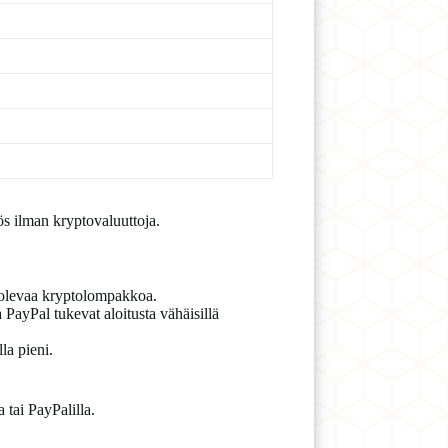
ös ilman kryptovaluuttoja.
sa olevaa kryptolompakkoa.
 PayPal tukevat aloitusta vähäisillä
la pieni.
 tai PayPalilla.